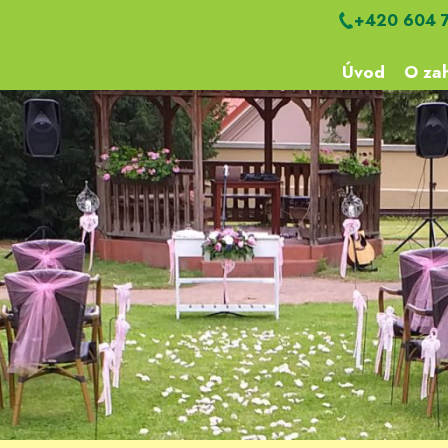
+420 604 
Úvod
O zah