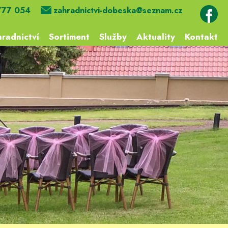
777 054
zahradnictvi-dobeska@seznam.cz
radnictví
Sortiment
Služby
Aktuality
Kontakt